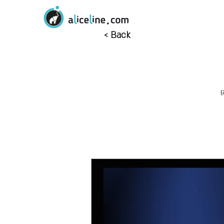
< Back
)