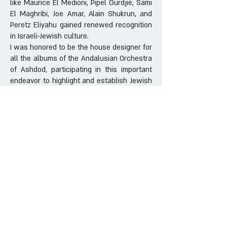
like Maurice El Medioni, Pipel Gurdjie, Sami
El Maghribi, Joe Amar, Alain Shukrun, and
Peretz Eliyahu gained renewed recognition
in Israeli-Jewish culture.
I was honored to be the house designer for
all the albums of the Andalusian Orchestra
of Ashdod, participating in this important
endeavor to highlight and establish Jewish
Andalusian music at the center of Israeli
culture. I believe that the release of these
albums contributed to the orchestra's
recognition, eventually winning the Lifetime
Achievement Award from the Ministry of
Culture in 2006.
During my career, I also directed music
videos. Among the projects I am
particularly proud of are a stop-motion
animation clip for the song "Chess" written
by Hanoch Levin and composed by Yehuda
Poliker, and an animation clip with Shlomit
Aharon addressing the important issue of