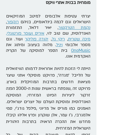
מומחית בבנית אתרי וויקס
יצרתי עטיפות אלבומים למיטב המוזיקאים
הישראלים וגם לכמה בינלאומיים, בניהם
רוקפור
,
נקמת הטרקטור
, יאיר דלאל, התזמורת
האנדלוסית, שם טוב לוי,
איריס ועופר פורטוגלי,
מיכה שטרית
,
ריקי גל
,
יהודה פוליקר
ועוד. וגם
מספר אלבומי
ויניל
. מלווה בעיצוב ומיתוג את
OnoMusic
בית הספר למוסיקה של הקריה
האקדמית אונו.
‬מציאות‭ ‬חדשים‭ ‬בתרבות‭ ‬המוזיקלית‭ ‬בארץ‭.
‬האנדלוסית‭ ‬ומוסיקת‭ ‬העולם‭ ‬של‭ ‬יוצרים‭ ‬ישראלים.
‬הישראלית‭ ‬המזרחית‭.‬