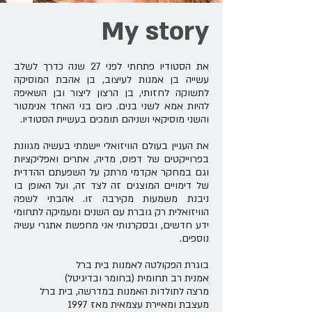
My story
את הסטודיו פתחתי לפני 27 שנה כדרך לשלב
עשייה בן אמנות לעיצוב, בן אהבת המוסיקה
לתשוקה לחזותי, בן הרצון ליצור ובן השאיפה
להיות אמא לשני בנים. כיום בני האחד אנימטור
והשני מוסיקאי ושניהם תומכים בעשיית הסטודיו.
את העניין בעולם הוויזואלי יישמתי בעשיה מגוונת
בפרוייקטים של דפוס, מדיה, אתרים ואפליקציות
וגם במחקר אקדמי מרתק על השפעתם ההדדית
של דימויים המוצגים זה לצד זה, ועל האופן בו
ניבנת משמעות מקירבה זו. אהבתי לשפה
הוויזואלית רק גוברת עם השנים ומעמיקה לתחומי
ידע חדשים, ובסקרנותי אני מחפשת אתגרי עשיה
נוספים.
בוגרת הפקולטה לאמנות בית ברל
אמנית רב תחומית (בחומר ובדיגיטל)
מרצה לתולדות האמנות במדרשה, בית ברל
מעצבת ומאיירת עצמאית מאז 1997