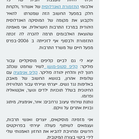
‬אלבומי‭
התזמורת‭ ‬האנדלוסית
‬מפעל‭ ‬חיים‭ ‬של‭ ‬משרד‭ ‬התרבות
‭.‬
יצא לי גם לביים קליפים מוסיקליים עבור
פוליקר:
קליפ סטופ-מושן
לשיר שחמט שכתב
חנוך לוין והלחין יהודה פוליקר.
קליפ אנימציה
עם
שלומית אהרון, בנושא החשוב של מאבק
באלימות נגד נשים. ייצרתי וציירתי עבור הטלוויזיה
החינוכית בשלל תוכניות ילדים ונוער, אקטואליה
ופרומו.
נותנת שירותי עיצוב נרחבים: איור, אנימציה, מיתוג
ובניית אתרים על וויקס.
אני מזמינה מוסיקאים, יוצרים ואנשי תרבות,
ועצמאים לשיתוף פעולה יצירתי בפרויקטים
חדשים ומחויבת להביא את החזון האמנותי שלי
לידי ביטוי בצורה המיטבית.