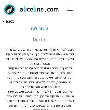
< Back
עיצוב לוגו
Next >
עיצוב לוגו הוא תהליך מורכב של אפיון העסק, המוצר או
הדמות שאותה נרצה למתג, תוך שיתוף פעולה הדוק עם
הלקוח. הלוגו מדיק ומתמצת את המהות לצורות גרפיות
פשוטות וברורות.
בתהליך העבודה אנחנו מבררים עם הלקוח את קהל
היעד, ערכי המותג, העדפות, ומנסחים את קוי המתאר
המנחים לעיצוב. אני בודקת כיצד מוצג התחום הזה על
ידי מתחרים, מה מקובל, נפוץ, ומה יכול להיות כיוון
מקורי. ומכינה 3 סקיצות לבחירה.
על הסקיצות נותן הלקוח הערות ובסבב תיקונים (אחד
או יותר) אני מדייקת את הקונספט למופע של לוגו אחד.
בשלב זה אחרי שבדקנו שהלוגו עובד בשחור ובכל גודל,
מוסיפים את בחירת הצבעים, שגם הם מדייקים את